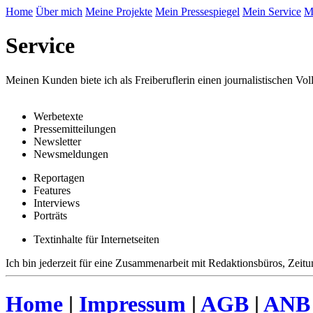
Home
Über mich
Meine Projekte
Mein Pressespiegel
Mein Service
M
Service
Meinen Kunden biete ich als Freiberuflerin einen journalistischen Volls
Werbetexte
Pressemitteilungen
Newsletter
Newsmeldungen
Reportagen
Features
Interviews
Porträts
Textinhalte für Internetseiten
Ich bin jederzeit für eine Zusammenarbeit mit Redaktionsbüros, Zeit
Home
|
Impressum
|
AGB
|
ANB